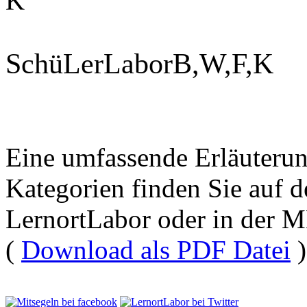
K
Schü
Le
r
La
bor
B,W,F,K
Eine umfassende Erläuterun
Kategorien finden Sie auf d
LernortLabor oder in der 
(
Download als PDF Datei
)