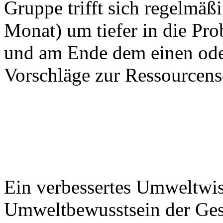
Gruppe trifft sich regelmä
Monat) um tiefer in die Pro
und am Ende dem einen od
Vorschläge zur Ressourcens
Pia Bäune et al.: GirlsGo4
wandeln
(
Scherpunkte: Besondere Z
Bildungslandschaften
)
Ein verbessertes Umweltwis
Umweltbewusstsein der Gese